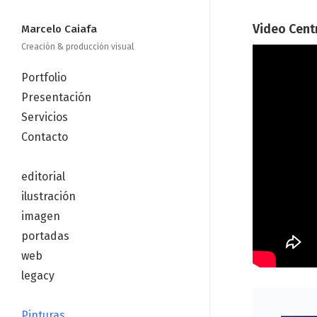
Video Cent
Marcelo Caiafa
Creación & producción visual
Portfolio
Presentación
Servicios
Contacto
—
editorial
ilustración
imagen
portadas
web
legacy
—
Pinturas