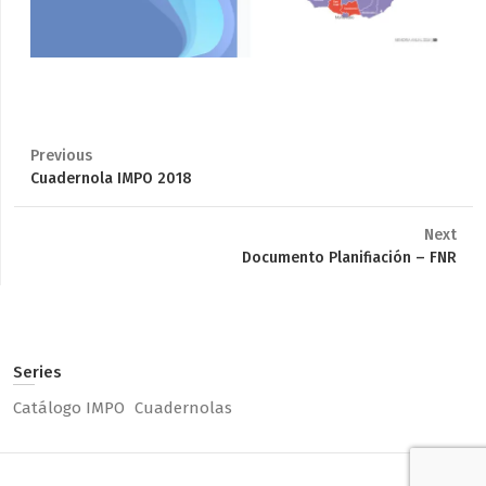
Previous
Previous
Cuadernola IMPO 2018
post:
Next
Next
Documento Planifiación – FNR
post:
Series
Catálogo IMPO
Cuadernolas