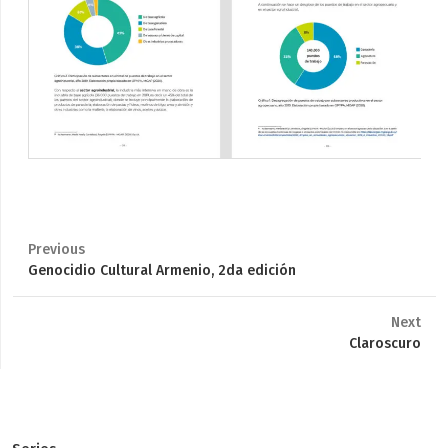
Previous
Previous
Genocidio Cultural Armenio, 2da edición
post:
Next
Next
Claroscuro
post: