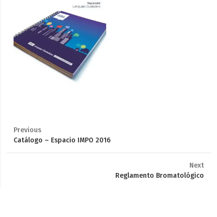
Previous
Previous
Catálogo – Espacio IMPO 2016
post:
Next
Next
Reglamento Bromatológico
post: